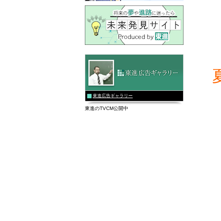
東進広告ギャラリー
東進のTVCM公開中