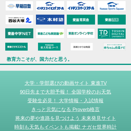
教育力こそが、国力だと思う。
大学・学部選びの動画サイト 東進TV
90日先まで大胆予報！ 全国学校のお天気
受験生必見！ 大学情報・入試情報
きっと元気になる Proverb格言
将来の夢や進路を見つけよう 未来発見サイト
時刻も天気もイベントも掲載! ナガセ世界時計