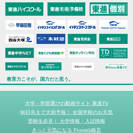
教育力こそが、国力だと思う。
大学・学部選びの動画サイト 東進TV
90日先まで大胆予報！ 全国学校のお天気
受験生必見！ 大学情報・入試情報
きっと元気になる Proverb格言