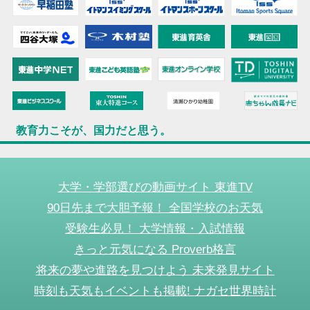
教育力こそが、国力だと思う。
大学・学部選びの動画サイト 東進TV
90日先まで大胆予報！ 全国学校のお天気
受験生必見！ 大学情報・入試情報
きっと元気になる Proverb格言
将来の夢や進路を見つけよう 未来発見サイト
時刻も天気もイベントも掲載! ナガセ世界時計