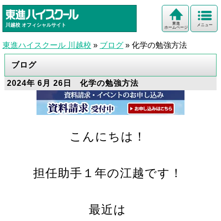
東進
川越校
オフィシャルサイト
メニュー
ホームページ
東進ハイスクール 川越校
»
ブログ
»
化学の勉強方法
ブログ
2024年 6月 26日 化学の勉強方法
こんにちは！
担任助手１年の江越です！
最近は