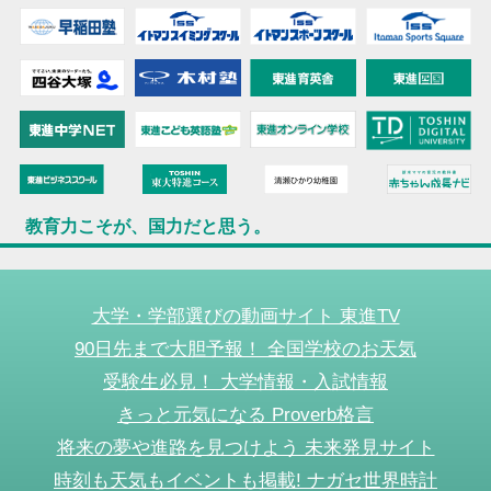
教育力こそが、国力だと思う。
大学・学部選びの動画サイト 東進TV
90日先まで大胆予報！ 全国学校のお天気
受験生必見！ 大学情報・入試情報
きっと元気になる Proverb格言
将来の夢や進路を見つけよう 未来発見サイト
時刻も天気もイベントも掲載! ナガセ世界時計