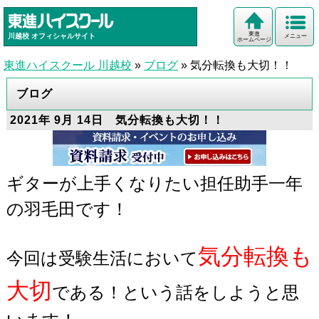
東進
川越校
オフィシャルサイト
メニュー
ホームページ
東進ハイスクール 川越校
»
ブログ
»
気分転換も大切！！
ブログ
2021年 9月 14日 気分転換も大切！！
ギターが上手くなりたい担任助手一年
の羽毛田です！
気分転換も
今回は受験生活において
大切
である！という話をしようと思