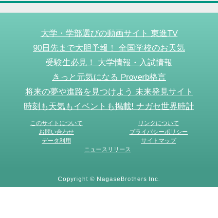
大学・学部選びの動画サイト 東進TV
90日先まで大胆予報！ 全国学校のお天気
受験生必見！ 大学情報・入試情報
きっと元気になる Proverb格言
将来の夢や進路を見つけよう 未来発見サイト
時刻も天気もイベントも掲載! ナガセ世界時計
このサイトについて
リンクについて
お問い合わせ
プライバシーポリシー
データ利用
サイトマップ
ニュースリリース
Copyright © NagaseBrothers Inc.