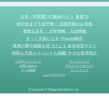
大学・学部選びの動画サイト 東進TV
90日先まで大胆予報！ 全国学校のお天気
受験生必見！ 大学情報・入試情報
きっと元気になる Proverb格言
将来の夢や進路を見つけよう 未来発見サイト
時刻も天気もイベントも掲載! ナガセ世界時計
このサイトについて
リンクについて
お問い合わせ
プライバシーポリシー
データ利用
サイトマップ
ニュースリリース
Copyright © NagaseBrothers Inc.