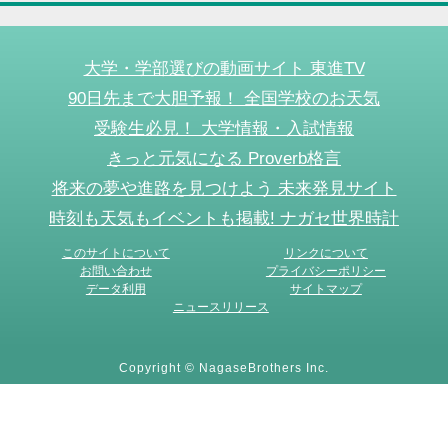
大学・学部選びの動画サイト 東進TV
90日先まで大胆予報！ 全国学校のお天気
受験生必見！ 大学情報・入試情報
きっと元気になる Proverb格言
将来の夢や進路を見つけよう 未来発見サイト
時刻も天気もイベントも掲載! ナガセ世界時計
このサイトについて
リンクについて
お問い合わせ
プライバシーポリシー
データ利用
サイトマップ
ニュースリリース
Copyright © NagaseBrothers Inc.