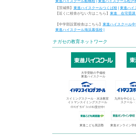
東進ハイスクール船橋校
|
東進ハイスクール松戸
【茨城県】
東進ハイスクールつくば校
|
東進ハイ
【近くに校舎がない方はこちら】
東進 在宅受講
【中学部設置校舎はこちら】
東進ハイスクール中
東進ハイスクール海浜幕張校
|
ナガセの教育ネットワーク
大学受験の予備校
東進ハイスクール
スイミングスクール・水泳教室
九州を中心とし
イトマンスイミングスクール
スクール・
ｲﾄﾏﾝｸﾞﾗﾝﾄﾞﾌｨｯﾄﾈｽ受付中!
東進オンライン学
東進こども英語塾