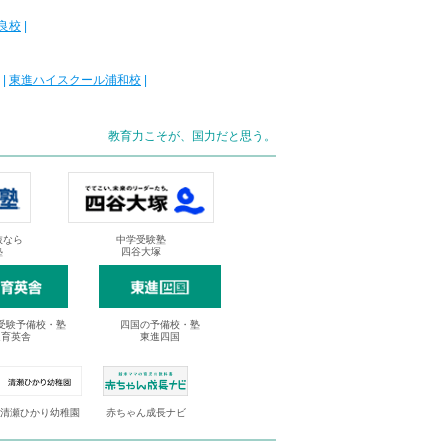
良校
|
|
東進ハイスクール浦和校
|
教育力こそが、国力だと思う。
抜なら
中学受験塾
塾
四谷大塚
受験予備校・塾
四国の予備校・塾
進育英舎
東進四国
清瀬ひかり幼稚園
赤ちゃん成長ナビ