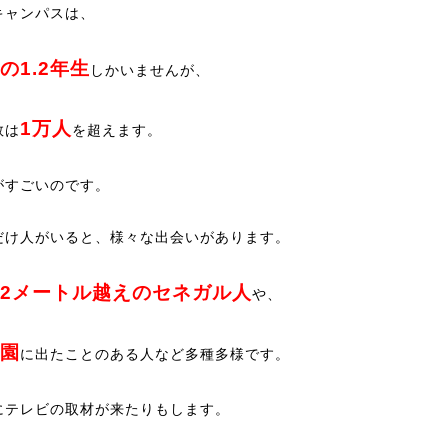
キャンパスは、
の1.2年生
しかいませんが、
1万人
数は
を超えます。
がすごいのです。
だけ人がいると、様々な出会いがあります。
2メートル越えのセネガル人
や、
園
に出たことのある人など多種多様です。
にテレビの取材が来たりもします。