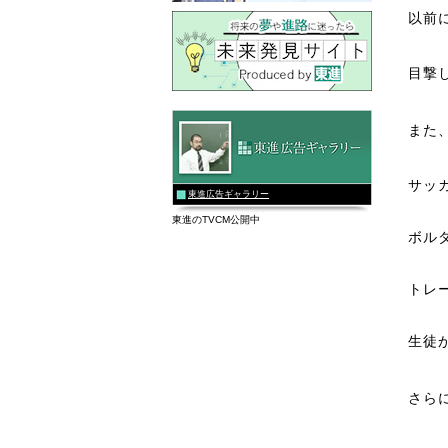
以前
目撃
また
サッ
東進広告ギャラリー
東進のTVCM公開中
ボル
トレ
生徒
さら