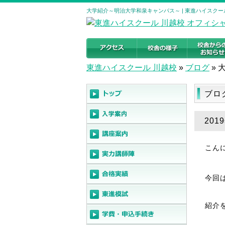
大学紹介～明治大学和泉キャンパス～ | 東進ハイスクー
東進ハイスクール 川越校
»
ブログ
»
ブロ
20
こん
今回
紹介