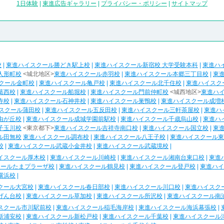
1日体験
|
東進広告ギャラリー
|
プライバシー・ポリシー
|
サイトマップ
校
|
東進ハイスクール勝どき駅上校
|
東進ハイスクール新宿校 大学受験本科
|
東進ハ
人形町校
<城北地区>
東進ハイスクール赤羽校
|
東進ハイスクール本郷三丁目校
|
東
クール金町校
|
東進ハイスクール亀戸校
|
東進ハイスクール北千住校
|
東進ハイスク
葛西校
|
東進ハイスクール船堀校
|
東進ハイスクール門前仲町校
<城西地区>
東進ハ
寺校
|
東進ハイスクール石神井校
|
東進ハイスクール巣鴨校
|
東進ハイスクール成増
スクール蒲田校
|
東進ハイスクール五反田校
|
東進ハイスクール三軒茶屋校
|
東進ハ
由が丘校
|
東進ハイスクール成城学園前駅校
|
東進ハイスクール千歳烏山校
|
東進ハ
子玉川校
<東京都下>
東進ハイスクール吉祥寺南口校
|
東進ハイスクール国立校
|
東
ル田無校
東進ハイスクール調布校
|
東進ハイスクール八王子校
|
東進ハイスクール東
校
|
東進ハイスクール武蔵小金井校
|
東進ハイスクール武蔵境校
|
イスクール厚木校
|
東進ハイスクール川崎校
|
東進ハイスクール湘南台東口校
|
東進
クールたまプラーザ校
|
東進ハイスクール鶴見校
|
東進ハイスクール登戸校
|
東進ハイ
横浜校
|
クール大宮校
|
東進ハイスクール春日部校
|
東進ハイスクール川口校
|
東進ハイスク
げん台校
|
東進ハイスクール草加校
|
東進ハイスクール所沢校
|
東進ハイスクール南
スクール市川駅前校
|
東進ハイスクール稲毛海岸校
|
東進ハイスクール海浜幕張校
|
新浦安校
|
東進ハイスクール新松戸校
|
東進ハイスクール千葉校
|
東進ハイスクール