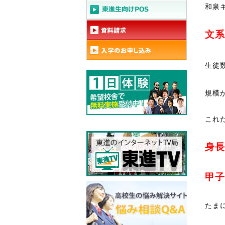
和泉
文系
生徒
規模
これ
身長
甲子
たま