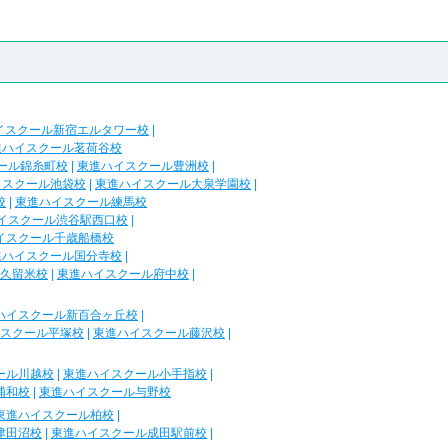
イスクール新宿エルタワー校
|
進ハイスクール茗荷谷校
ール錦糸町校
|
東進ハイスクール豊洲校
|
イスクール池袋校
|
東進ハイスクール大泉学園校
|
校
|
東進ハイスクール練馬校
イスクール渋谷駅西口校
|
イスクール千歳船橋校
進ハイスクール国分寺校
|
久留米校
|
東進ハイスクール府中校
|
ハイスクール新百合ヶ丘校
|
スクール平塚校
|
東進ハイスクール藤沢校
|
ール川越校
|
東進ハイスクール小手指校
|
浦和校
|
東進ハイスクール与野校
東進ハイスクール柏校
|
津田沼校
|
東進ハイスクール成田駅前校
|