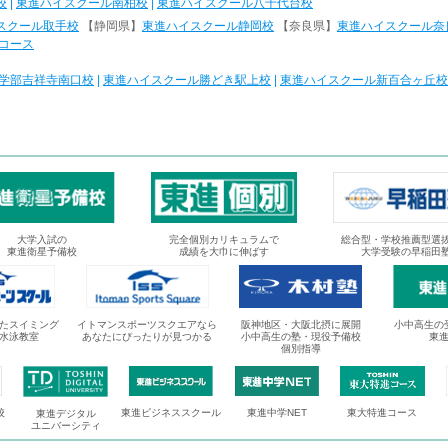
校
|
東進ハイスクール南柏校
|
東進ハイスクール八千代台校
スクール取手校
【静岡県】
東進ハイスクール静岡校
【奈良県】
東進ハイスクール奈
コース
学部吉祥寺南口校
|
東進ハイスクール勝どき駅上校
|
東進ハイスクール新百合ヶ丘校
大学入試の
完全個別カリキュラムで
総合型・学校推薦型選
東進衛星予備校
成績を大巾に伸ばす
大学受験の早稲田
たスイミング
イトマンスポーツスクエアなら
阪神地区・大阪北摂に展開
小中高生の
水泳教室
あなたにぴったりが見つかる
小中高生の塾・現役予備校
東
個別指導
校
東進ビジネススクール
東進中学NET
東大特進コース
東進デジタル
ユニバーシティ