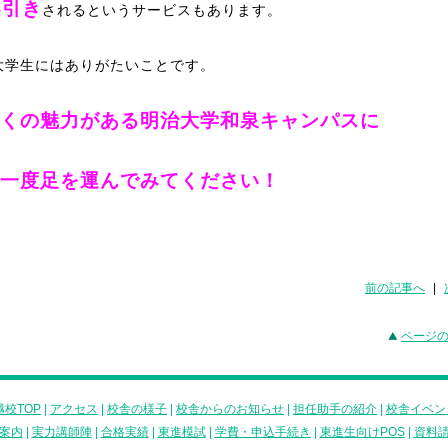
%引き
されるというサービスもあります。
大学生にはありがたいことです。
くの魅力がある明治大学和泉キャンパスに
一度足を運んでみてください！
前の記事へ
|
ページ
校TOP
|
アクセス
|
校舎の様子
|
校舎からのお知らせ
|
担任助手の紹介
|
校舎イベン
案内
|
実力講師陣
|
合格実績
|
東進模試
|
学費・申込手続き
|
東進生向けPOS
|
資料