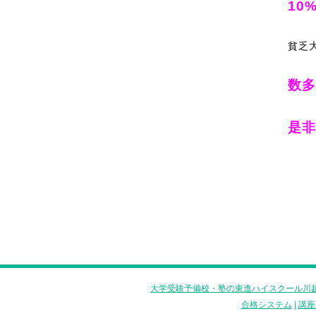
10
貧乏
数多
是非
大学受験予備校・塾の東進ハイスクール川越
合格システム
|
講座