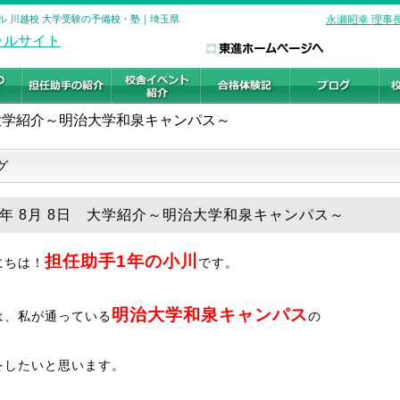
ル 川越校 大学受験の予備校・塾｜埼玉県
永瀬昭幸 理事
大学紹介～明治大学和泉キャンパス～
グ
19年 8月 8日 大学紹介～明治大学和泉キャンパス～
担任助手1年の小川
にちは！
です。
明治大学和泉キャンパス
は、私が通っている
の
をしたいと思います。