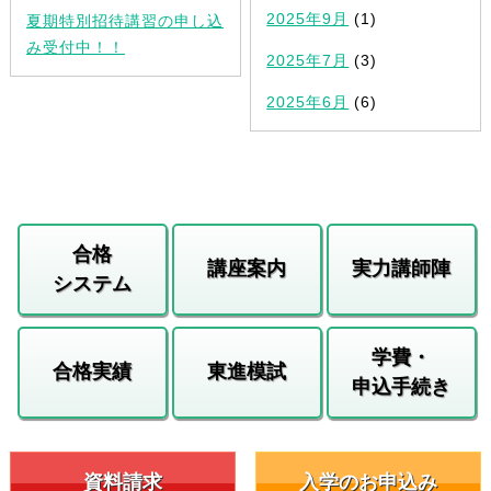
2025年9月
(1)
夏期特別招待講習の申し込
み受付中！！
2025年7月
(3)
2025年6月
(6)
合格
講座案内
実力講師陣
システム
学費・
合格実績
東進模試
申込手続き
資料請求
入学のお申込み