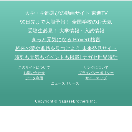
大学・学部選びの動画サイト 東進TV
90日先まで大胆予報！ 全国学校のお天気
受験生必見！ 大学情報・入試情報
きっと元気になる Proverb格言
将来の夢や進路を見つけよう 未来発見サイト
時刻も天気もイベントも掲載! ナガセ世界時計
このサイトについて
リンクについて
お問い合わせ
プライバシーポリシー
データ利用
サイトマップ
ニュースリリース
Copyright © NagaseBrothers Inc.