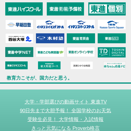
教育力こそが、国力だと思う。
大学・学部選びの動画サイト 東進TV
90日先まで大胆予報！ 全国学校のお天気
受験生必見！ 大学情報・入試情報
きっと元気になる Proverb格言