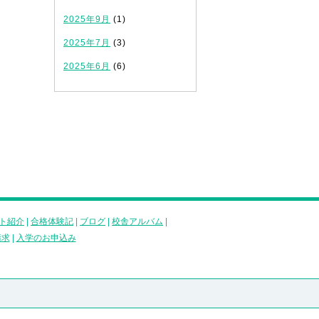
2025年9月
(1)
2025年7月
(3)
2025年6月
(6)
ト紹介
|
合格体験記
|
ブログ
|
校舎アルバム
|
請求
|
入学のお申込み