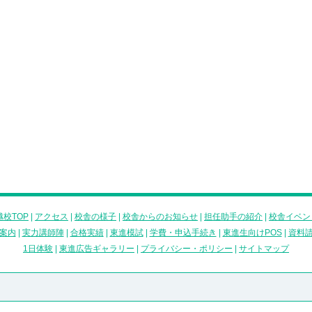
校TOP
|
アクセス
|
校舎の様子
|
校舎からのお知らせ
|
担任助手の紹介
|
校舎イベン
案内
|
実力講師陣
|
合格実績
|
東進模試
|
学費・申込手続き
|
東進生向けPOS
|
資料
1日体験
|
東進広告ギャラリー
|
プライバシー・ポリシー
|
サイトマップ