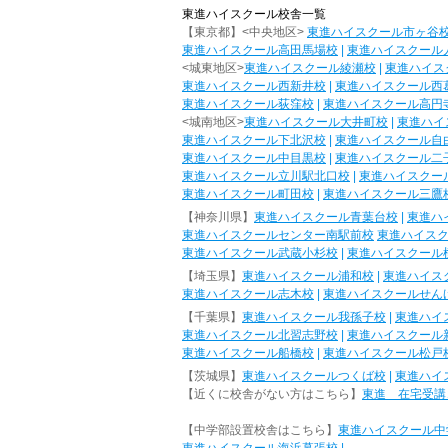
東進ハイスクール校舎一覧
【東京都】<中央地区>
東進ハイスクール市ヶ谷
東進ハイスクール高田馬場校
|
東進ハイスクール
<城東地区>
東進ハイスクール綾瀬校
|
東進ハイス
東進ハイスクール西新井校
|
東進ハイスクール西
東進ハイスクール荻窪校
|
東進ハイスクール高円
<城南地区>
東進ハイスクール大井町校
|
東進ハイ
東進ハイスクール下北沢校
|
東進ハイスクール自
東進ハイスクール中目黒校
|
東進ハイスクール二
東進ハイスクール立川駅北口校
|
東進ハイスクー
東進ハイスクール町田校
|
東進ハイスクール三鷹
【神奈川県】
東進ハイスクール青葉台校
|
東進ハ
東進ハイスクールセンター南駅前校
東進ハイス
東進ハイスクール武蔵小杉校
|
東進ハイスクール
【埼玉県】
東進ハイスクール浦和校
|
東進ハイス
東進ハイスクール志木校
|
東進ハイスクールせん
【千葉県】
東進ハイスクール我孫子校
|
東進ハイ
東進ハイスクール北習志野校
|
東進ハイスクール
東進ハイスクール船橋校
|
東進ハイスクール松戸
【茨城県】
東進ハイスクールつくば校
|
東進ハイ
【近くに校舎がない方はこちら】
東進 在宅受講
【中学部設置校舎はこちら】
東進ハイスクール中