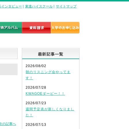
長インタビュー
|
東進ハイスクール
|
サイトマップ
最新記事一覧
2026/08/02
朝のリスニング会やってま
す！
2026/07/28
KWAGOEダービー！！
2026/07/23
週間予定表が新しくなりまし
た！
次の記事へ
2026/07/13