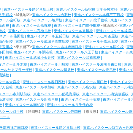
校
|
東進ハイスクール勝どき駅上校
|
東進ハイスクール新宿校 大学受験本科
|
東進ハ
人形町校
<城北地区>
東進ハイスクール赤羽校
|
東進ハイスクール本郷三丁目校
|
東
クール金町校
|
東進ハイスクール亀戸校
|
東進ハイスクール北千住校
|
東進ハイスク
葛西校
|
東進ハイスクール船堀校
|
東進ハイスクール門前仲町校
<城西地区>
東進ハ
寺校
|
東進ハイスクール石神井校
|
東進ハイスクール巣鴨校
|
東進ハイスクール成増
スクール蒲田校
|
東進ハイスクール五反田校
|
東進ハイスクール三軒茶屋校
|
東進ハ
由が丘校
|
東進ハイスクール成城学園前駅校
|
東進ハイスクール千歳烏山校
|
東進ハ
子玉川校
<東京都下>
東進ハイスクール吉祥寺南口校
|
東進ハイスクール国立校
|
東
ル田無校
東進ハイスクール調布校
|
東進ハイスクール八王子校
|
東進ハイスクール東
校
|
東進ハイスクール武蔵小金井校
|
東進ハイスクール武蔵境校
|
イスクール厚木校
|
東進ハイスクール川崎校
|
東進ハイスクール湘南台東口校
|
東進
クールたまプラーザ校
|
東進ハイスクール鶴見校
|
東進ハイスクール登戸校
|
東進ハイ
横浜校
|
クール大宮校
|
東進ハイスクール春日部校
|
東進ハイスクール川口校
|
東進ハイスク
げん台校
|
東進ハイスクール草加校
|
東進ハイスクール所沢校
|
東進ハイスクール南
スクール市川駅前校
|
東進ハイスクール稲毛海岸校
|
東進ハイスクール海浜幕張校
|
新浦安校
|
東進ハイスクール新松戸校
|
東進ハイスクール千葉校
|
東進ハイスクール
校
|
東進ハイスクール南柏校
|
東進ハイスクール八千代台校
スクール取手校
【静岡県】
東進ハイスクール静岡校
【奈良県】
東進ハイスクール奈
コース
学部吉祥寺南口校
|
東進ハイスクール勝どき駅上校
|
東進ハイスクール新百合ヶ丘校