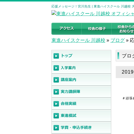
応援メッセージ！宮川先生 | 東進ハイスクール 川越校
東進ハイスクール 川越校
»
ブログ
»
ブロ
20
＃頑張