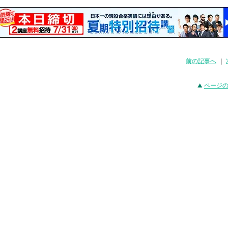
前の記事へ
|
ページ