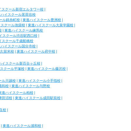
イスクール新宿エルタワー校
|
進ハイスクール茗荷谷校
ール錦糸町校
|
東進ハイスクール豊洲校
|
イスクール池袋校
|
東進ハイスクール大泉学園校
|
校
|
東進ハイスクール練馬校
イスクール渋谷駅西口校
|
イスクール千歳船橋校
進ハイスクール国分寺校
|
久留米校
|
東進ハイスクール府中校
|
ハイスクール新百合ヶ丘校
|
スクール平塚校
|
東進ハイスクール藤沢校
|
ール川越校
|
東進ハイスクール小手指校
|
浦和校
|
東進ハイスクール与野校
東進ハイスクール柏校
|
津田沼校
|
東進ハイスクール成田駅前校
|
良校
|
|
東進ハイスクール浦和校
|