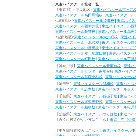
東進ハイスクール校舎一覧
【東京都】<中央地区>
東進ハイスクール市ヶ谷
東進ハイスクール高田馬場校
|
東進ハイスクール
<城東地区>
東進ハイスクール綾瀬校
|
東進ハイス
東進ハイスクール西新井校
|
東進ハイスクール西
東進ハイスクール荻窪校
|
東進ハイスクール高円
<城南地区>
東進ハイスクール大井町校
|
東進ハイ
東進ハイスクール下北沢校
|
東進ハイスクール自
東進ハイスクール中目黒校
|
東進ハイスクール二
東進ハイスクール立川駅北口校
|
東進ハイスクー
東進ハイスクール町田校
|
東進ハイスクール三鷹
【神奈川県】
東進ハイスクール青葉台校
|
東進ハ
東進ハイスクールセンター南駅前校
東進ハイス
東進ハイスクール武蔵小杉校
|
東進ハイスクール
【埼玉県】
東進ハイスクール浦和校
|
東進ハイス
東進ハイスクール志木校
|
東進ハイスクールせん
【千葉県】
東進ハイスクール我孫子校
|
東進ハイ
東進ハイスクール北習志野校
|
東進ハイスクール
東進ハイスクール船橋校
|
東進ハイスクール松戸
【茨城県】
東進ハイスクールつくば校
|
東進ハイ
【近くに校舎がない方はこちら】
東進 在宅受講
【中学部設置校舎はこちら】
東進ハイスクール中