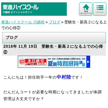
東進
川越校
オフィシャルサイト
メニュー
ホームページ
東進ハイスクール 川越校
»
ブログ
»
受験生・新高２になる上
での心得②
ブログ
2018年 11月 19日 受験生・新高２になる上での心得
②
中村陸
こんにちは！担任助手一年の
です！
だんだんコートが必要な時期になってきましたが体調
管理は大丈夫ですか？