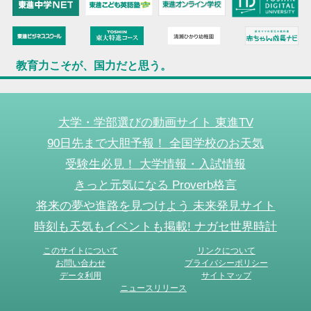
教育力こそが、国力だと思う。
大学・学部選びの動画サイト 東進TV
90日先まで大胆予報！ 全国学校のお天気
受験生必見！ 大学情報・入試情報
きっと元気になる Proverb格言
将来の夢や進路を見つけよう 未来発見サイト
時刻も天気もイベントも掲載! ナガセ世界時計
このサイトについて
リンクについて
お問い合わせ
プライバシーポリシー
データ利用
サイトマップ
ニュースリリース