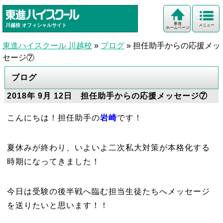
東進
川越校
オフィシャルサイト
メニュー
ホームページ
東進ハイスクール 川越校
»
ブログ
»
担任助手からの応援メッ
セージ⑦
ブログ
2018年 9月 12日 担任助手からの応援メッセージ⑦
こんにちは！担任助手の
岩崎
です！
夏休みが終わり、いよいよ二次私大対策が本格化する
時期になってきました！
今日は受験の後半戦へ臨む担当生徒たちへメッセージ
を送りたいと思います！！