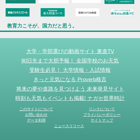
教育力こそが、国力だと思う。
大学・学部選びの動画サイト 東進TV
90日先まで大胆予報！ 全国学校のお天気
受験生必見！ 大学情報・入試情報
きっと元気になる Proverb格言
将来の夢や進路を見つけよう 未来発見サイト
時刻も天気もイベントも掲載! ナガセ世界時計
このサイトについて
リンクについて
お問い合わせ
プライバシーポリシー
データ利用
サイトマップ
ニュースリリース