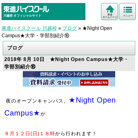
東進
川越校
オフィシャルサイト
メニュー
ホームページ
東進ハイスクール 川越校
»
ブログ
»
★Night Open
Campus★大学・学部別紹介⑯
ブログ
2018年 8月 10日 ★Night Open Campus★大学・
学部別紹介⑯
★Night Open
夜のオープンキャンパス
、
Campus★
が
８月１２日
(
日
)
１８時
から行われます！