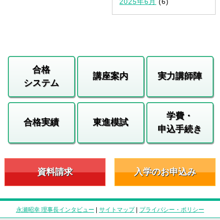
2025年6月
(6)
合格
講座案内
実力講師陣
システム
学費・
合格実績
東進模試
申込手続き
資料請求
入学のお申込み
永瀬昭幸 理事長インタビュー
|
サイトマップ
|
プライバシー・ポリシー