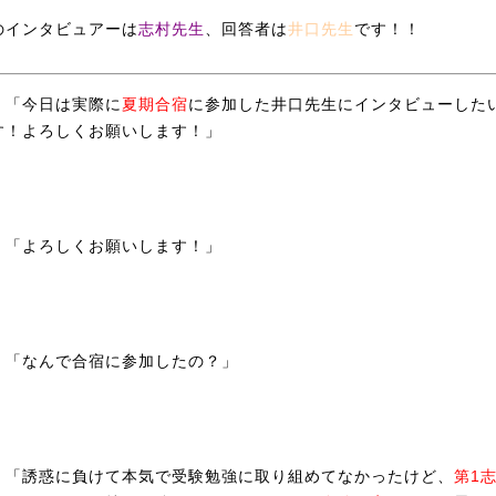
のインタビュアーは
志村先生
、回答者は
井口先生
です！！
「今日は実際に
夏期合宿
に参加した井口先生にインタビューした
す！よろしくお願いします！」
「よろしくお願いします！」
村
「なんで合宿に参加したの？」
「誘惑に負けて本気で受験勉強に取り組めてなかったけど、
第1