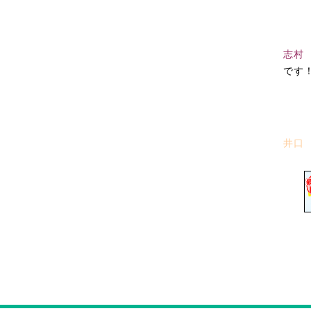
志村
です
井口