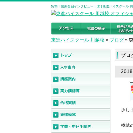
突撃！夏期合宿インタビュー！⑦ | 東進ハイスクール 
東進ハイスクール 川越校
»
ブログ
»
ブロ
20
少し
模試