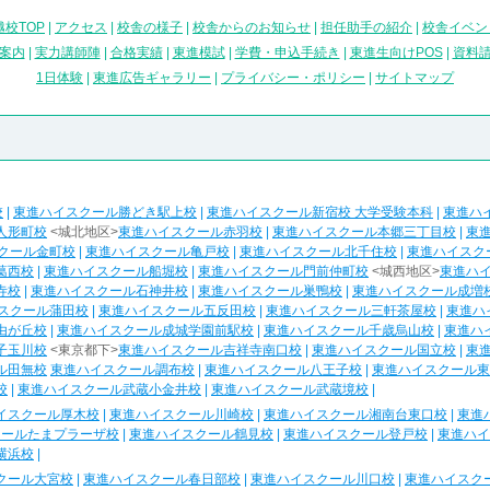
校TOP
|
アクセス
|
校舎の様子
|
校舎からのお知らせ
|
担任助手の紹介
|
校舎イベン
案内
|
実力講師陣
|
合格実績
|
東進模試
|
学費・申込手続き
|
東進生向けPOS
|
資料
1日体験
|
東進広告ギャラリー
|
プライバシー・ポリシー
|
サイトマップ
校
|
東進ハイスクール勝どき駅上校
|
東進ハイスクール新宿校 大学受験本科
|
東進ハ
人形町校
<城北地区>
東進ハイスクール赤羽校
|
東進ハイスクール本郷三丁目校
|
東
クール金町校
|
東進ハイスクール亀戸校
|
東進ハイスクール北千住校
|
東進ハイスク
葛西校
|
東進ハイスクール船堀校
|
東進ハイスクール門前仲町校
<城西地区>
東進ハ
寺校
|
東進ハイスクール石神井校
|
東進ハイスクール巣鴨校
|
東進ハイスクール成増
スクール蒲田校
|
東進ハイスクール五反田校
|
東進ハイスクール三軒茶屋校
|
東進ハ
由が丘校
|
東進ハイスクール成城学園前駅校
|
東進ハイスクール千歳烏山校
|
東進ハ
子玉川校
<東京都下>
東進ハイスクール吉祥寺南口校
|
東進ハイスクール国立校
|
東
ル田無校
東進ハイスクール調布校
|
東進ハイスクール八王子校
|
東進ハイスクール東
校
|
東進ハイスクール武蔵小金井校
|
東進ハイスクール武蔵境校
|
イスクール厚木校
|
東進ハイスクール川崎校
|
東進ハイスクール湘南台東口校
|
東進
クールたまプラーザ校
|
東進ハイスクール鶴見校
|
東進ハイスクール登戸校
|
東進ハイ
横浜校
|
クール大宮校
|
東進ハイスクール春日部校
|
東進ハイスクール川口校
|
東進ハイスク