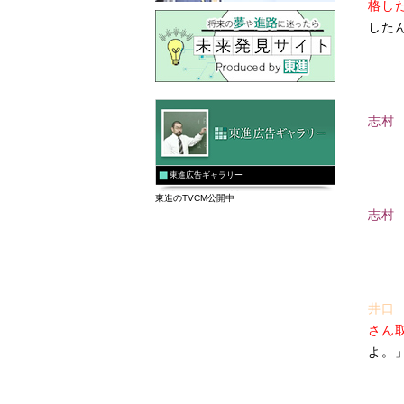
格し
した
志村
東進広告ギャラリー
東進のTVCM公開中
志村
井口
さん
よ。