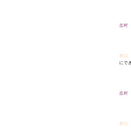
志村
井口
にで
志村
井口