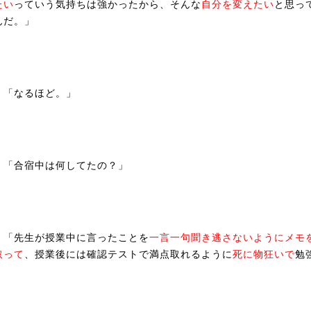
たい
っていう気持ちは強かったから、そんな
自分を変えたい
と思っ
んだ。」
「なるほど。」
「合宿中は何してたの？」
「先生が授業中に言ったことを
一言一句聞き逃さないようにメモ
取って
、授業後には確認テストで満点取れるように
死に物狂いで
勉
」