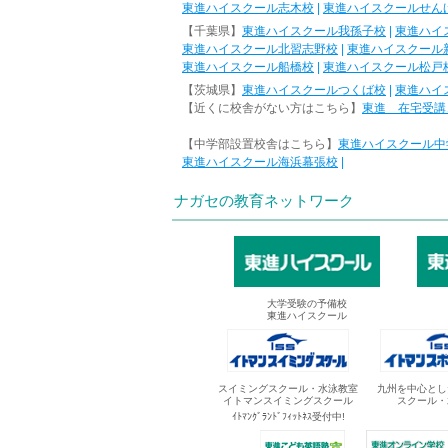
東進ハイスクール志木校
|
東進ハイスクールせん
【千葉県】
東進ハイスクール我孫子校
|
東進ハイ
東進ハイスクール北習志野校
|
東進ハイスクール
東進ハイスクール船橋校
|
東進ハイスクール松戸
【茨城県】
東進ハイスクールつくば校
|
東進ハイ
【近くに校舎がない方はこちら】
東進 在宅受講
【中学部設置校舎はこちら】
東進ハイスクール中
東進ハイスクール海浜幕張校
|
ナガセの教育ネットワーク
大学受験の予備校
東進ハイスクール
スイミングスクール・水泳教室
九州を中心とし
イトマンスイミングスクール
スクール・
ｲﾄﾏﾝｸﾞﾗﾝﾄﾞﾌｨｯﾄﾈｽ受付中!