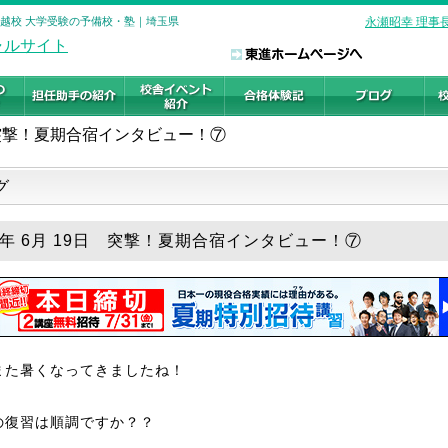
川越校 大学受験の予備校・塾｜埼玉県
永瀬昭幸 理事
突撃！夏期合宿インタビュー！⑦
グ
18年 6月 19日 突撃！夏期合宿インタビュー！⑦
また暑くなってきましたね！
の復習は順調ですか？？