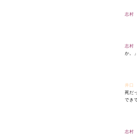
志村
志村
か。
井
死だ
でき
志村