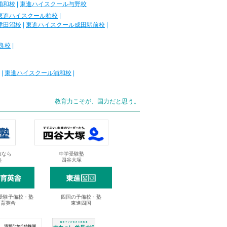
浦和校
|
東進ハイスクール与野校
東進ハイスクール柏校
|
津田沼校
|
東進ハイスクール成田駅前校
|
良校
|
|
東進ハイスクール浦和校
|
教育力こそが、国力だと思う。
抜なら
中学受験塾
塾
四谷大塚
受験予備校・塾
四国の予備校・塾
進育英舎
東進四国