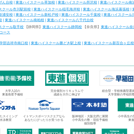
げん台校
|
東進ハイスクール草加校
|
東進ハイスクール所沢校
|
東進ハイスクール南
スクール市川駅前校
|
東進ハイスクール稲毛海岸校
|
東進ハイスクール海浜幕張校
|
新浦安校
|
東進ハイスクール新松戸校
|
東進ハイスクール千葉校
|
東進ハイスクール
校
|
東進ハイスクール南柏校
|
東進ハイスクール八千代台校
スクール取手校
【静岡県】
東進ハイスクール静岡校
【奈良県】
東進ハイスクール奈
コース
学部吉祥寺南口校
|
東進ハイスクール勝どき駅上校
|
東進ハイスクール新百合ヶ丘校
大学入試の
完全個別カリキュラムで
総合型・学校推薦型選
東進衛星予備校
成績を大巾に伸ばす
大学受験の早稲田
たスイミング
イトマンスポーツスクエアなら
阪神地区・大阪北摂に展開
小中高生の
水泳教室
あなたにぴったりが見つかる
小中高生の塾・現役予備校
東
個別指導