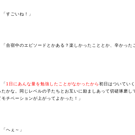
「すごいね！」
「合宿中のエピソードとかある？楽しかったこととか、辛かった
」
口
「
1日にあんな量を勉強したことがなかったから
初日はついてい
ったかな。同じレベルの子たちとお互いに励ましあって切磋琢磨し
てモチベーションが上がってよかった！」
「へぇ～」