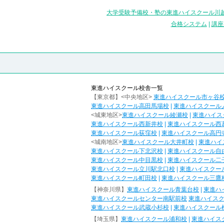
大学受験予備校・塾の東進ハイスクール川越
合格システム
|
講座
東進ハイスクール校舎一覧
【東京都】<中央地区>
東進ハイスクール市ヶ谷
東進ハイスクール高田馬場校
|
東進ハイスクール
<城東地区>
東進ハイスクール綾瀬校
|
東進ハイス
東進ハイスクール西新井校
|
東進ハイスクール西
東進ハイスクール荻窪校
|
東進ハイスクール高円
<城南地区>
東進ハイスクール大井町校
|
東進ハイ
東進ハイスクール下北沢校
|
東進ハイスクール自
東進ハイスクール中目黒校
|
東進ハイスクール二
東進ハイスクール立川駅北口校
|
東進ハイスクー
東進ハイスクール町田校
|
東進ハイスクール三鷹
【神奈川県】
東進ハイスクール青葉台校
|
東進ハ
東進ハイスクールセンター南駅前校
東進ハイス
東進ハイスクール武蔵小杉校
|
東進ハイスクール
【埼玉県】
東進ハイスクール浦和校
|
東進ハイス