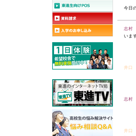
今日
志村
いま
井口
志
井口