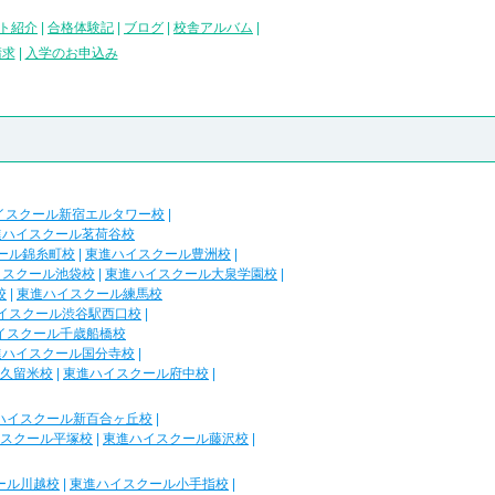
ト紹介
|
合格体験記
|
ブログ
|
校舎アルバム
|
請求
|
入学のお申込み
イスクール新宿エルタワー校
|
進ハイスクール茗荷谷校
ール錦糸町校
|
東進ハイスクール豊洲校
|
イスクール池袋校
|
東進ハイスクール大泉学園校
|
校
|
東進ハイスクール練馬校
イスクール渋谷駅西口校
|
イスクール千歳船橋校
進ハイスクール国分寺校
|
久留米校
|
東進ハイスクール府中校
|
ハイスクール新百合ヶ丘校
|
スクール平塚校
|
東進ハイスクール藤沢校
|
ール川越校
|
東進ハイスクール小手指校
|