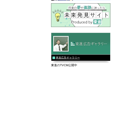
東進広告ギャラリー
東進のTVCM公開中