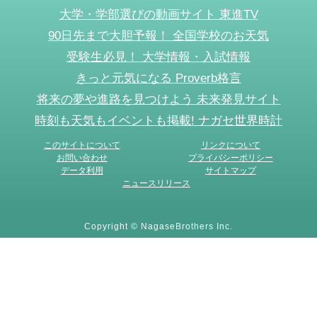
大学・学部選びの動画サイト 東進TV
90日先まで大胆予報！ 全国学校のお天気
受験生必見！ 大学情報・入試情報
きっと元気になる Proverb格言
将来の夢や進路を見つけよう 未来発見サイト
時刻も天気もイベントも掲載! ナガセ世界時計
このサイトについて
リンクについて
お問い合わせ
プライバシーポリシー
データ利用
サイトマップ
ニュースリリース
Copyright © NagaseBrothers Inc.