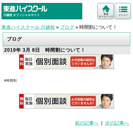
東進
川越校
オフィシャルサイト
メニュー
ホームページ
東進ハイスクール 川越校
»
ブログ
»
時間割について！
ブログ
2019年 3月 8日 時間割について！
#時間割
前の記事へ
|
次の記事へ