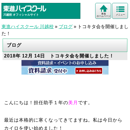
東進
川越校
オフィシャルサイト
メニュー
ホームページ
東進ハイスクール 川越校
»
ブログ
»
トコキタ会を開催しまし
た！
ブログ
2018年 12月 14日 トコキタ会を開催しました！
こんにちは！担任助手１年の
美月
です。
最近は本格的に寒くなってきてますね。私は今日から
カイロを使い始めました！