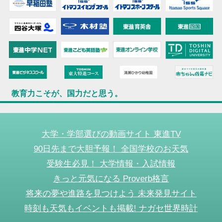
教育力こそが、国力だと思う。
大学・学部選びの動画サイト 東進TV
90日先まで大胆予報！ 全国学校のお天気
受験生必見！ 大学情報・入試情報
きっと元気になる Proverb格言
将来の夢や進路を見つけよう 未来発見サイト
時刻も天気もイベントも掲載! ナガセ世界時計